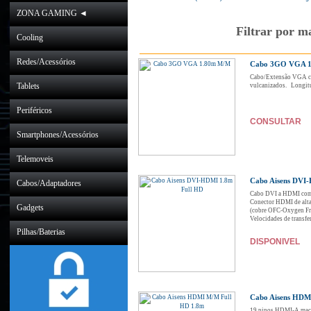
ZONA GAMING ◄
Filtrar por m
Cooling
Redes/Acessórios
Cabo 3GO VGA 1
Cabo/Extensão VGA co
Tablets
vulcanizados. Longitud
Periféricos
CONSULTAR
Smartphones/Acessórios
Telemoveis
Cabo Aisens DVI
Cabos/Adaptadores
Cabo DVI a HDMI com 
Conector HDMI de alta
Gadgets
(cobre OFC-Oxygen Fre
Velocidades de transfe
Pilhas/Baterias
DISPONIVEL
Cabo Aisens HDM
19 pinos HDMI-A mach