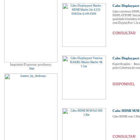
Cabo Displaypor
Cabo conversor DISPL
DISPLAYPORT funciona 
qualidade blindados e
com DisplayPort 1.2a 
CONSULTAR
Cabo Displaypor
Imprimir/Exportar produtos:
Especificações : Re
preto Cobertura do con
DISPONIVEL
Cabo HDMI M/M 
Cabo HDMI com 1.80m e
CONSULTAR