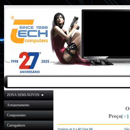
INICIO
|
NOVIDADES
|
PROMOÇÕES
ZONA SEMI-NOVOS ◄
Inicio
»
Catálogo
»
Cab
Armazenamento
O
Componentes
Preço
[ ↑ ]
Carregadores
Produtos de
1
a
12
(Total
12
)
Pág