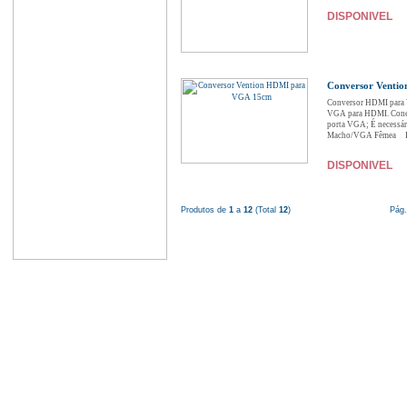
DISPONIVEL
Conversor Venti
Conversor HDMI para
VGA para HDMI. Conec
porta VGA; É necessár
Macho/VGA Fêmea Int
DISPONIVEL
Produtos de
1
a
12
(Total
12
)
Pág