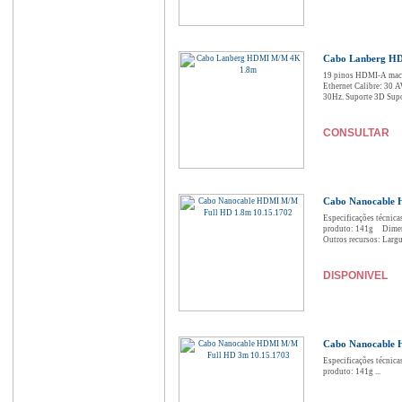
Cabo Lanberg H
19 pinos HDMI-A mach
Ethernet Calibre: 30 A
30Hz. Suporte 3D Supor
CONSULTAR
Cabo Nanocable 
Especificações técni
produto: 141g Dimen
Outros recursos: Largu
DISPONIVEL
Cabo Nanocable 
Especificações técni
produto: 141g ...