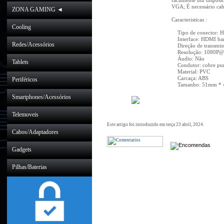
facilmente um disposi
VGA; É necessário ca
ZONA GAMING ◄
Caracteristicas :
Cooling
Tipo de conector: 
Interface: HDMI ban
Redes/Acessórios
Direção de transmis
Resolução: 1080P@
Áudio: Não
Tablets
Condutor: cobre pu
Material: PVC
Carcaça: ABS
Periféricos
Tamanho: 51mm * 
Smartphones/Acessórios
Telemoveis
Este artigo foi introduzido em terça 23 abril, 2024.
Cabos/Adaptadores
Gadgets
Pilhas/Baterias