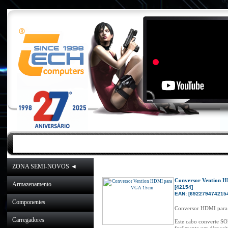
INICIO
|
NOVIDADES
|
PROMOÇÕES
ZONA SEMI-NOVOS ◄
Inicio
»
Catálogo
»
Cabos/A
Conversor Vention 
Armazenamento
[42154]
EAN: [6922794742154
Componentes
Conversor HDMI para
Carregadores
Este cabo converte 