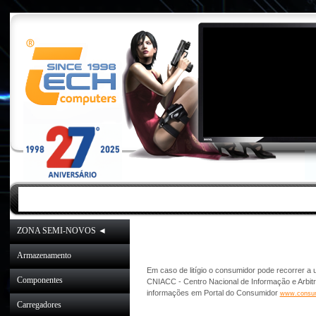
INICIO
|
NOVIDADES
|
PROMOÇÕES
ZONA SEMI-NOVOS ◄
Resolução Alternat
Armazenamento
Em caso de litígio o consumidor pode recorrer a 
Componentes
CNIACC - Centro Nacional de Informação e Arbi
informações em Portal do Consumidor
www.consum
Carregadores