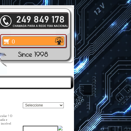
0
Since 1998
TOS
|
PESQUISAR
Pesquisar Marca
cular ! O
Pesquisar
ada e
incrível