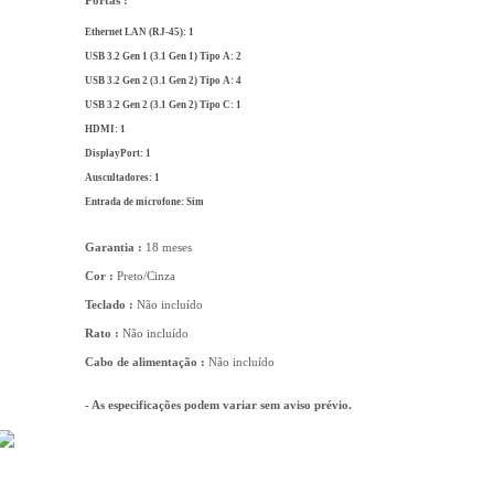
Portas :
Ethernet LAN (RJ-45): 1
USB 3.2 Gen 1 (3.1 Gen 1) Tipo A: 2
USB 3.2 Gen 2 (3.1 Gen 2) Tipo A: 4
USB 3.2 Gen 2 (3.1 Gen 2) Tipo C: 1
HDMI: 1
DisplayPort: 1
Auscultadores: 1
Entrada de microfone: Sim
Garantia :
18 meses
Cor :
Preto/Cinza
Teclado :
Não incluído
Rato :
Não incluído
Cabo de alimentação :
Não incluído
- As especificações podem variar sem aviso prévio.