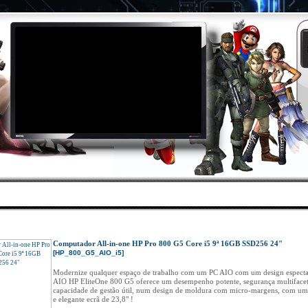
>
DES
|
PROMOÇÕES
|
ÁREA CLIENTES
|
CONTAC
Inicio
»
Catálogo
»
ZONA SEMI-NOVOS ◄
»
Desktops
»
HP_800_G5_AIO_i5
Computador All-in-one HP Pro 800 G5 Core i5 9ª 16GB SSD256 24"
[HP_800_G5_AIO_i5]
Modernize qualquer espaço de trabalho com um PC AIO com um design especta
AIO HP EliteOne 800 G5 oferece um desempenho potente, segurança multifacet
capacidade de gestão útil, num design de moldura com micro-margens, com um 
e elegante ecrã de 23,8" !