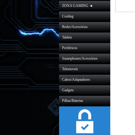
ZONA GAMING ◄
Cooling
Redes/Acessórios
Tablets
Periféricos
Smartphones/Acessórios
Telemoveis
Cabos/Adaptadores
Gadgets
Pilhas/Baterias