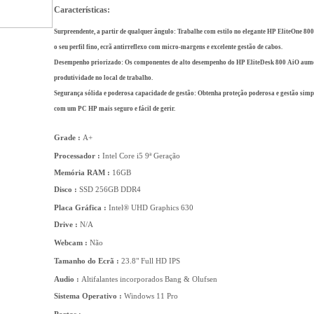
Características:
Surpreendente, a partir de qualquer ângulo:
Trabalhe com estilo no elegante HP EliteOne 80
o seu perfil fino, ecrã antirreflexo com micro-margens e excelente gestão de cabos.
Desempenho priorizado:
Os componentes de alto desempenho do HP EliteDesk 800 AiO aum
produtividade no local de trabalho.
Segurança sólida e poderosa capacidade de gestão:
Obtenha proteção poderosa e gestão simp
com um PC HP mais seguro e fácil de gerir.
Grade :
A+
Processador :
Intel Core i5 9ª Geração
Memória RAM :
16GB
Disco :
SSD 256GB DDR4
Placa Gráfica :
Intel® UHD Graphics 630
Drive :
N/A
Webcam :
Não
Tamanho do Ecrã :
23.8" Full HD IPS
Audio :
Altifalantes incorporados Bang & Olufsen
Sistema Operativo :
Windows 11 Pro