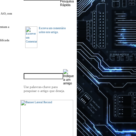
0 AiO, com
Comentários
entam a
Escreva um comentário
sobre este artigo.
lificada
Indique a um amigo
Use palavras-chave para
pesquisar o artigo que deseja.