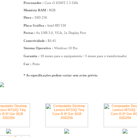
Processador :
Core i5 6500T 2.5 GHz
Memória RAM :
8GB
Disco :
SSD 256
Placa Gráfica :
Intel HD 530
Portas :
6x USB 3.0, VGA, 2x Display Port
Conectividade :
RJ-45
Sistema Operativo :
Windows 10 Pro
Garantia :
18 meses para o equipamento / 3 meses para o transformador
Cor :
Preto
* As especificações podem variar sem aviso prévio.