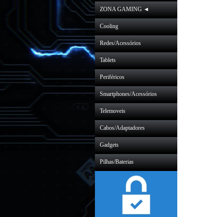
ZONA GAMING ◄
Cooling
Redes/Acessórios
Tablets
Periféricos
Smartphones/Acessórios
Telemoveis
Cabos/Adaptadores
Gadgets
Pilhas/Baterias