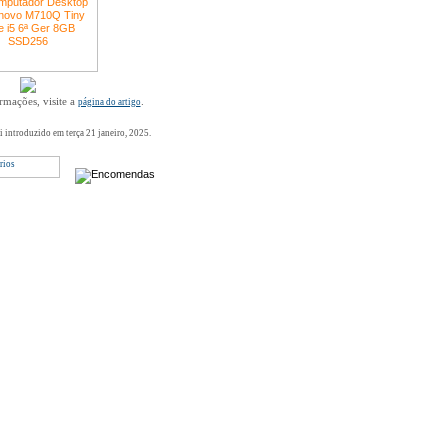
rmações, visite a
.
página do artigo
oi introduzido em terça 21 janeiro, 2025.