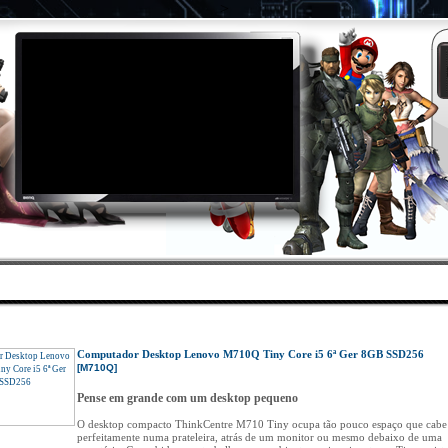
>
DES
|
PROMOÇÕES
|
ÁREA CLIENTES
|
CONTAC
Inicio
»
Catálogo
»
ZONA SEMI-NOVOS ◄
»
Desktops
»
M710Q
Computador Desktop Lenovo M710Q Tiny Core i5 6ª Ger 8GB SSD256
[M710Q]
Pense em grande com um desktop pequeno
O desktop compacto ThinkCentre M710 Tiny ocupa tão pouco espaço que cabe
perfeitamente numa prateleira, atrás de um monitor ou mesmo debaixo de uma