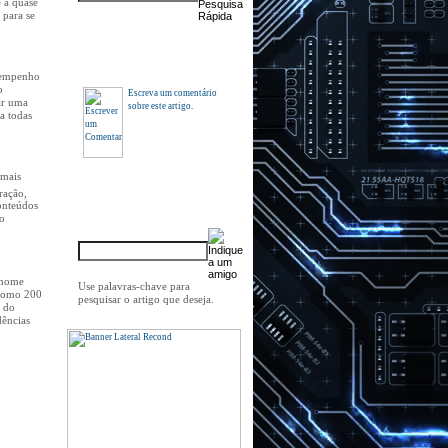
e a quase
 para se
Comentários
sempenho
o
Escreva um comentário
ar uma
sobre este artigo.
a todas
 mais
ração,
Indique a um amigo
conteúdos
o
 nome
Use palavras-chave para
 como 200
pesquisar o artigo que deseja.
r do
dências