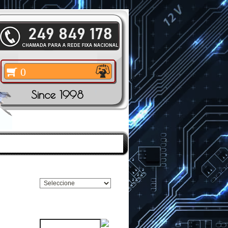
0
Since 1998
TOS
|
PESQUISAR
Pesquisar Marca
Pesquisar