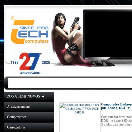
INICIO
|
NOVIDADES
|
PROMOÇÕES
ZONA SEMI-NOVOS ◄
Inicio
»
Catálogo
»
ZONA SEMI
Computador Desktop 
Armazenamento
[HP_800G3_Mini_i7]
Componentes
Computador semi-novo
DDR4, e disco SSD d
3 saídas para monitor 
Carregadores