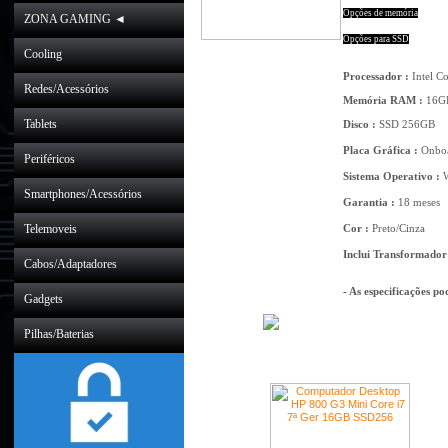
Opções de memória
ZONA GAMING ◄
Opções para SSD
Cooling
Processador :
Intel C
Redes/Acessórios
Memória RAM :
16G
Tablets
Disco :
SSD 256GB
Placa Gráfica :
Onbo
Periféricos
Sistema Operativo :
W
Smartphones/Acessórios
Garantia :
18 meses
Telemoveis
Cor :
Preto/Cinza
Inclui Transformador
Cabos/Adaptadores
- As especificações p
Gadgets
Pilhas/Baterias