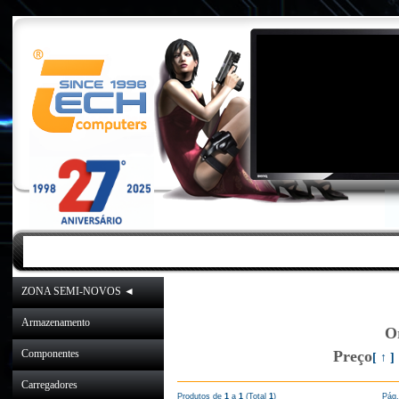
INICIO
|
NOVIDADES
|
PROMOÇÕES
ZONA SEMI-NOVOS ◄
Inicio
»
Catálogo
»
Cabos
Armazenamento
O
Componentes
Preço
[ ↑ ]
Carregadores
Produtos de
1
a
1
(Total
1
)
Pág