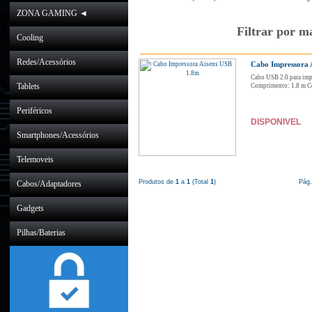
ZONA GAMING ◄
Filtrar por m
Cooling
Redes/Acessórios
Cabo Impressora 
Cabo USB 2.0 para imp
Tablets
Comprimento: 1.8 m Co
Periféricos
DISPONIVEL
Smartphones/Acessórios
Telemoveis
Produtos de
1
a
1
(Total
1
)
Pág
Cabos/Adaptadores
Gadgets
Pilhas/Baterias