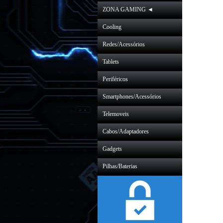
ZONA GAMING ◄
Cooling
Redes/Acessórios
Tablets
Periféricos
Smartphones/Acessórios
Telemoveis
Cabos/Adaptadores
Gadgets
Pilhas/Baterias