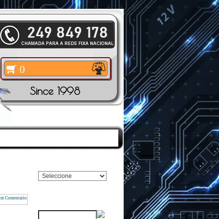
0
Since 1998
TOS
|
PESQUISAR
Pesquisar Marca
Pesquisar