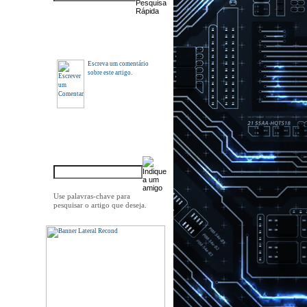
Comentários
Escreva um comentário
sobre este artigo.
Indique a um amigo
Use palavras-chave para
pesquisar o artigo que deseja.