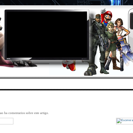
>
DES
|
PROMOÇÕES
|
ÁREA CLIENTES
|
CONTAC
Portátil Lenovo ThinkPad T460 Core i5 6200 16GB SSD512 Tec.PT Tá
[T460_512GB]
o ha comentarios sobre este artigo.