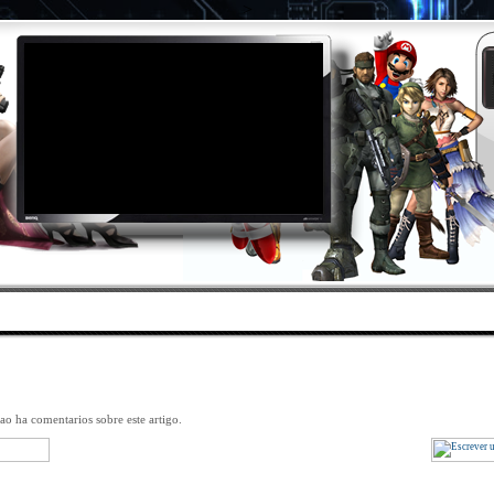
>
DES
|
PROMOÇÕES
|
ÁREA CLIENTES
|
CONTAC
Caixa Ext. Aisens ASE-2521B 2.5" SATA USB 3.1
[ASE-2521B]
o ha comentarios sobre este artigo.