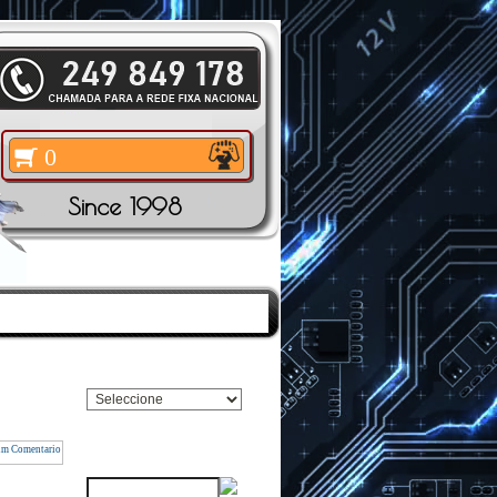
0
Since 1998
TOS
|
PESQUISAR
Pesquisar Marca
Pesquisar