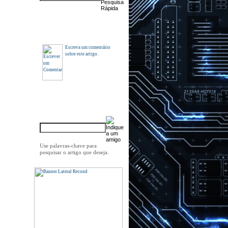
Comentários
Escreva um comentário
sobre este artigo.
Indique a um amigo
Use palavras-chave para
pesquisar o artigo que deseja.