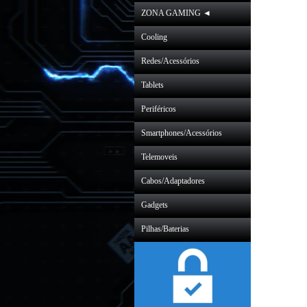
ZONA GAMING ◄
Cooling
Redes/Acessórios
Tablets
Periféricos
Smartphones/Acessórios
Telemoveis
Cabos/Adaptadores
Gadgets
Pilhas/Baterias