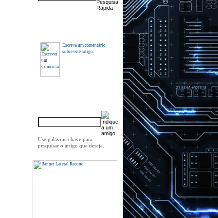
Comentários
Escreva um comentário
sobre este artigo.
Indique a um amigo
Use palavras-chave para
pesquisar o artigo que deseja.