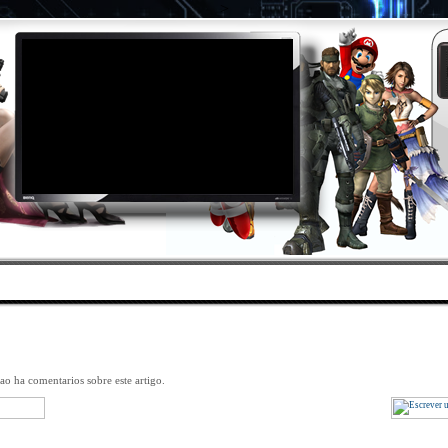
>
DES
|
PROMOÇÕES
|
ÁREA CLIENTES
|
CONTAC
Caixa Mars Gaming MC220
[MC220]
o ha comentarios sobre este artigo.