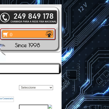
0
Since 1998
TOS
|
PESQUISAR
Pesquisar Marca
Pesquisar