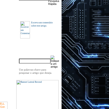
Comentários
Escreva um comentário
sobre este artigo.
Indique a um amigo
Use palavras-chave para
pesquisar o artigo que deseja.