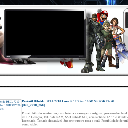
>
DES
|
PROMOÇÕES
|
ÁREA CLIENTES
|
CONTAC
Inicio
»
Catálogo
»
ZONA SEMI-NOVOS ◄
»
Portáteis
»
Dell_7210_256
Portátil Hibrido DELL 7210 Core i5 10ª Ger. 16GB SSD256 Táctil
[Dell_7210_256]
Portátil híbrido semi-novo, com bateria e carregador original, processador Intel
de 10ª Geração, 16GB de RAM, SSD 256GB M.2, ecrã táctil de 12.3", e Windo
licenciado. Teclado destacável. Suporte traseiro para o ecrã. Possibilidade de uti
como tablet.