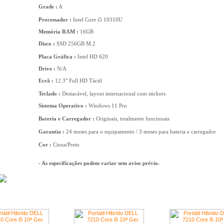
Grade :
A
Processador :
Intel Core i5 10310U
Memória RAM :
16GB
Disco :
SSD 256GB M.2
Placa Gráfica :
Intel HD 620
Drive :
N/A
Ecrã :
12.3" Full HD Táctil
Teclado :
Destacável, layout internacional com stickers
Sistema Operativo :
Windows 11 Pro
Bateria e Carregador :
Originais, totalmente funcionais
Garantia :
24 meses para o equipamento / 3 meses para bateria e carregador
Cor :
Cinza/Preto
- As especificações podem variar sem aviso prévio.