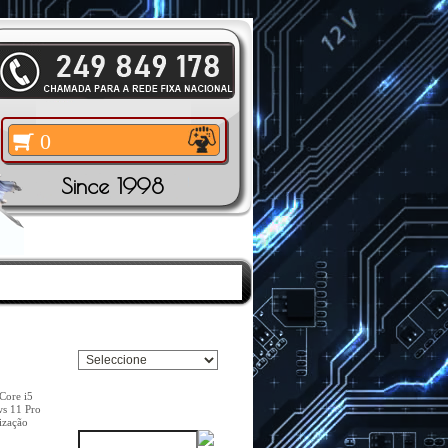
0
Since 1998
TOS
|
PESQUISAR
Pesquisar Marca
 Core i5
Pesquisar
ws 11 Pro
lização