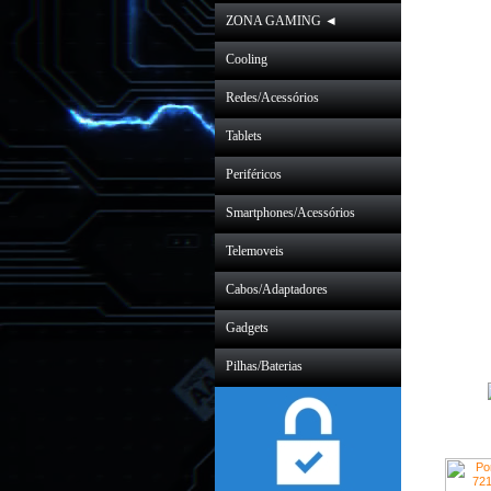
ZONA GAMING ◄
Cooling
Redes/Acessórios
Tablets
Periféricos
Smartphones/Acessórios
Telemoveis
Cabos/Adaptadores
Gadgets
Pilhas/Baterias