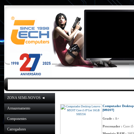
INICIO
|
NOVIDADES
|
PROMOÇÕES
ZONA SEMI-NOVOS ◄
Inicio
»
Catálogo
»
ZONA
Computador Desktop
Armazenamento
[M920T]
Componentes
Grade :
A+
Processador :
Core i5
Carregadores
Memória RAM :
16G