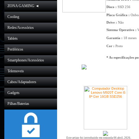
ZONA GAMING ◄
Disco :
SSD 256
Placa Gráfica :
Onbo
Cooling
Drive :
Não
Redes/Acessórios
Sistema Operativo :
W
Garantia :
18 meses
Tablets
Cor :
Preto
Periféricos
* As especificações p
Smartphones/Acessórios
Telemoveis
Cabos/Adaptadores
Gadgets
Pilhas/Baterias
Este artigo foi introduzido em segunda 06 abril, 2026.