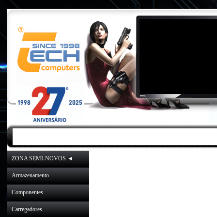
INICIO
|
NOVIDADES
|
PROMOÇÕES
ZONA SEMI-NOVOS ◄
Arti
Armazenamento
Componentes
Carregadores