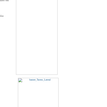
vídeo em
das