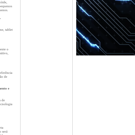
óide,
 pequenos
menos.
.
ne, tablet
ente o
itivo,
rferência
ão de
ento e
a de
cnologia
rta
 será