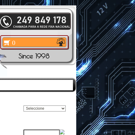
0
Since 1998
TOS
|
PESQUISAR
Pesquisar Marca
Pesquisar