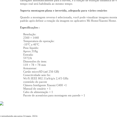
carregado automaticamente para a nuvem, e a função de exibição dinâmica de 
tempo real será habilitada ao mesmo tempo.
Suporta montagem plana e invertida, adequada para vários cenários
Quando a montagem reversa é selecionada, você pode visualizar imagens monta
padrão após definir a rotação da imagem no aplicativo Mi Home/Xiaomi Home.
Especificações :
Resolução:
2560 × 1440
Temperatura de operação:
-10°C a 40°C
Peso líquido:
Aprox.318g
Entrada:
5V?2A
Dimensões do item:
119 × 78 × 78 mm
Armazenar:
Cartão microSD (até 256 GB)
Conectividade sem fio:
Wi-Fi IEEE 802.11a/b/g/n 2,4/5 GHz
conteúdo do pacote
Câmera Inteligente Xiaomi C400 ×1
Manual do usuário × 1
Cabo de alimentação × 1
Pacote de acessórios para montagem em parede × 1
oi introduzido em sexta 24 maio, 2024.