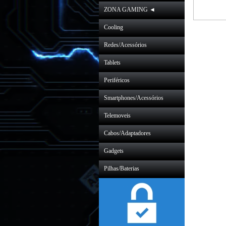
ZONA GAMING ◄
Cooling
Redes/Acessórios
Tablets
Periféricos
Smartphones/Acessórios
Telemoveis
Cabos/Adaptadores
Gadgets
Pilhas/Baterias