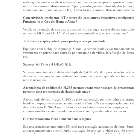
mais rapidamente e localizar e disparar automaticamente após bloquear o human
reduzindo alarmes falsos causados ??por perturbações de outros objetos (como
animais andando, mudanças de luz). Dessa forma, alarmes falsos incomodarão 
Conectividade inteligente IoT e interação com outros dispositivos inteligentes
Funciona com Google Home e Alexa*
Verifique a situação da sua casa a qualquer hora e lugar a partir do seu smartpho
ou com o Mi Smart Clock*. Você pode até controlá-lo apenas com sua voz*.
Totalmente criptografado para proteger sua privacidade
Equipada com o chip de segurança Xiaomi, a câmera pode evitar fundamentalm
vazamento de privacidade causado por streaming de vídeo, falsificação de dispos
etc.
Suporte Wi-Fi de 2,4 GHz/5 GHz
Suporta conexões Wi-Fi de banda dupla de 2,4 GHz/5 GHz para redução de inte
de sinal e uma conexão mais estável, ao mesmo tempo em que oferece transmiss
rede mais rápida.
A tecnologia de codificação H.265 permite economizar espaço de armazenam
permitir uma transmissão de dados mais suave
A tecnologia de codificação H.265 de próxima geração permite reduzir a largur
banda e o espaço de armazenamento usados ??em 50% em comparação com a te
de codificação H.264; A reprodução de vídeo é mais suave e mais espaço de
armazenamento é economizado nas mesmas condições de rede e resolução.
O armazenamento local + nuvem é mais seguro
Suporta armazenamento microSD local para gravação automática de loop. Supo
armazenamento em nuvem*. Após a ativação do serviço, o vídeo push do evento