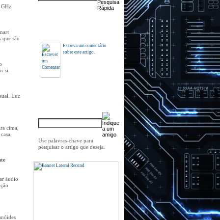
5 GHz
Comentários
mart
s que são
Escreva um comentário
sobre este artigo.
o
r si
sual. Luz
Indique a um amigo
ra cima,
 casa,
Use palavras-chave para
pesquisar o artigo que deseja.
nte
ar áudio
ução
anóides