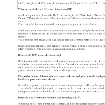
4 MP | Rotação de 360° | Detecção humana por IA | Suporte Wi-Fi de 2,4 GHz/
Vídeo ultra nítido de 2,5K com câmera de 4MP
Atualizada para uma câmera de 4MP com resolução de 2560x1440, a Xiaomi S
Camera C400 pode fornecer vídeos incríveis de 2,5K com todos os detalhes suti
reais.
Com a grande abertura e lente 6P, as imagens entregues são mais vívidas.
Combinada com a lente 6P, a câmera reduz efetivamente a refração da luz. Com
resultado, as imagens são tão nítidas como se você estivesse no local e as visse po
mesmo.
Visão noturna sem brilho vermelho visível para um controle mais claro e seguro
Durma ininterruptamente, sem brilho vermelho visível à noite e sem poluição vi
infravermelha de 940 nm para imagens noturnas mais nítidas.
Rotação de 360° para cobertura total
O design duplo de panorâmica e inclinação do motor permite que a lente gire pa
para baixo, para a esquerda e para a direita. Ao verificar seu smartphone fora de
você pode ter uma visão panorâmica do que está acontecendo em sua casa,
proporcionando uma sensação completa de segurança.
Chamadas de voz bidirecionais em tempo real com redução de ruído intelige
habilitada para conversas claras
O produto suporta chamadas de voz bidirecionais em tempo real* e pode captur
a uma distância de até 5 metros* para conversas de chamada mais suaves; A red
inteligente de ruído está habilitada para o microfone para conversas mais claras.
Detecção e rastreamento humano com tecnologia de IA
O módulo de detecção humana de IA integrado pode identificar contornos hum