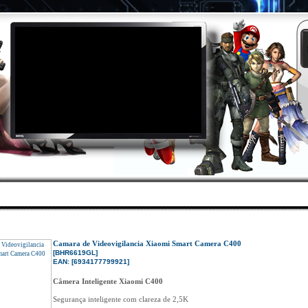
>
DES
|
PROMOÇÕES
|
ÁREA CLIENTES
|
CONTAC
Inicio
»
Catálogo
»
Redes/Acessórios
»
Video-Vigilancia
»
BHR6619GL
Camara de Videovigilancia Xiaomi Smart Camera C400
[BHR6619GL]
EAN: [6934177799921]
Câmera Inteligente Xiaomi C400
Segurança inteligente com clareza de 2,5K