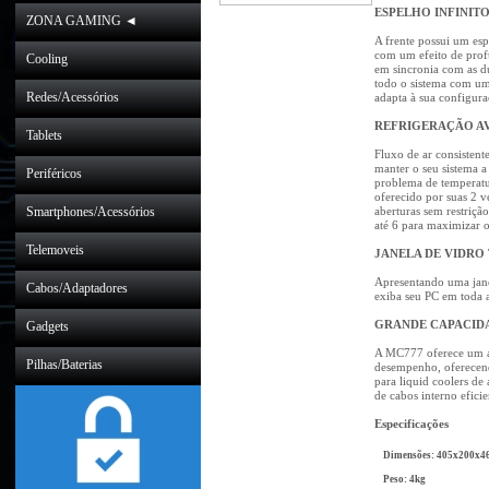
ESPELHO INFINITO
ZONA GAMING ◄
A frente possui um es
com um efeito de profu
Cooling
em sincronia com as d
todo o sistema com u
Redes/Acessórios
adapta à sua configuraç
REFRIGERAÇÃO A
Tablets
Fluxo de ar consistent
manter o seu sistema
Periféricos
problema de temperatu
oferecido por suas 2 ve
Smartphones/Acessórios
aberturas sem restriç
até 6 para maximizar o
Telemoveis
JANELA DE VIDRO
Apresentando uma jan
Cabos/Adaptadores
exiba seu PC em toda a
GRANDE CAPACID
Gadgets
A MC777 oferece um am
Pilhas/Baterias
desempenho, oferecen
para liquid coolers de
de cabos interno eficie
Especificações
Dimensões: 405x200x
Peso: 4kg