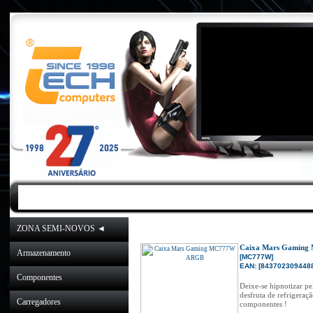
INICIO
|
NOVIDADES
|
PROMOÇÕES
ZONA SEMI-NOVOS ◄
Inicio
»
Catálogo
»
C
Caixa Mars Gamin
Armazenamento
[MC777W]
EAN: [8437023094488
Componentes
Deixe-se hipnotizar
desfruta de refrigeraç
Carregadores
componentes !