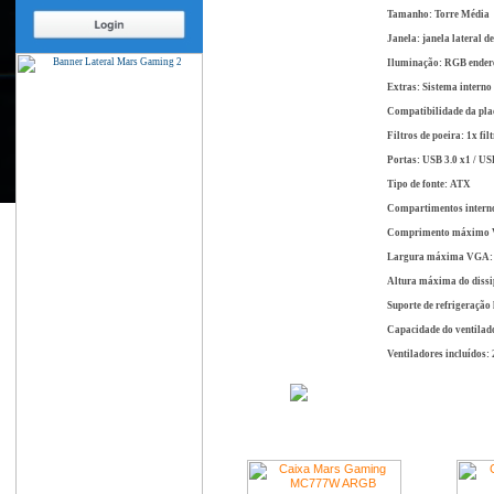
Tamanho: Torre Média
Janela: janela lateral d
Iluminação: RGB endereç
Extras: Sistema interno 
Compatibilidade da pla
Filtros de poeira: 1x filt
Portas: USB 3.0 x1 / USB
Tipo de fonte: ATX
Compartimentos internos
Comprimento máximo 
Largura máxima VGA:
Altura máxima do dissi
Suporte de refrigeração 
Capacidade do ventilad
Ventiladores incluídos