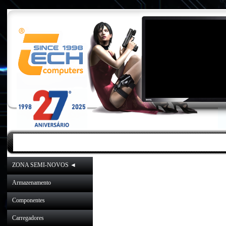
INICIO
|
NOVIDADES
|
PROMOÇÕES
ZONA SEMI-NOVOS ◄
Arti
Armazenamento
Componentes
Carregadores