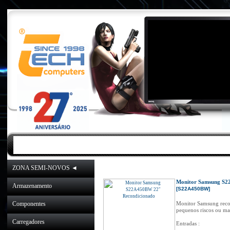
INICIO
|
NOVIDADES
|
PROMOÇÕES
ZONA SEMI-NOVOS ◄
Inicio
»
Catálogo
»
ZONA S
Monitor Samsung S2
Armazenamento
[S22A450BW]
Componentes
Monitor Samsung reco
pequenos riscos ou mar
Carregadores
Entradas :