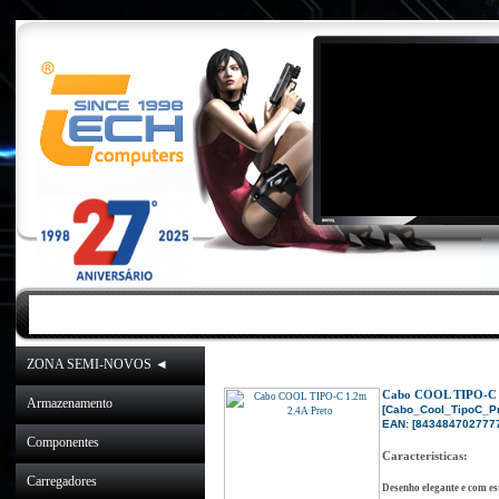
INICIO
|
NOVIDADES
|
PROMOÇÕES
ZONA SEMI-NOVOS ◄
Inicio
»
Catálogo
»
Cabos/Adapta
Cabo COOL TIPO-C 1
Armazenamento
[Cabo_Cool_TipoC_Pr
EAN: [8434847027777
Componentes
Caracteristicas:
Carregadores
Desenho elegante e com est