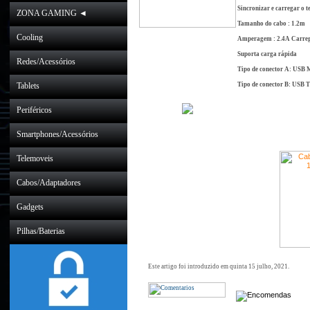
Sincronizar e carregar o t
ZONA GAMING ◄
Tamanho do cabo : 1.2m
Cooling
Amperagem : 2.4A Carre
Suporta carga rápida
Redes/Acessórios
Tipo de conector A: USB
Tablets
Tipo de conector B: USB 
Periféricos
Smartphones/Acessórios
Telemoveis
Cabos/Adaptadores
Gadgets
Pilhas/Baterias
Este artigo foi introduzido em quinta 15 julho, 2021.