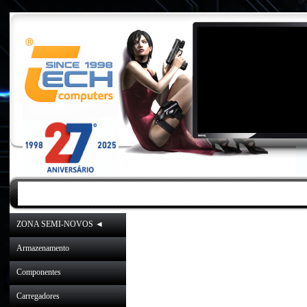
INICIO
|
NOVIDADES
|
PROMOÇÕES
ZONA SEMI-NOVOS ◄
Arti
Armazenamento
Componentes
Carregadores