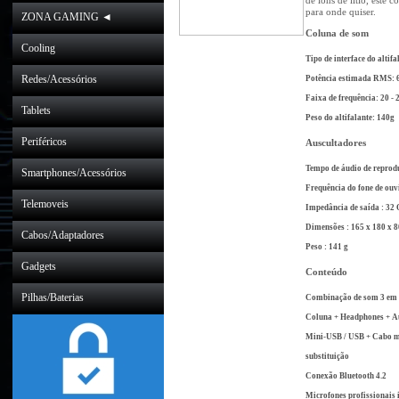
de íons de lítio, este 
para onde quiser.
ZONA GAMING ◄
Coluna de som
Cooling
Tipo de interface do altifa
Redes/Acessórios
Potência estimada RMS: 
Faixa de frequência: 20 -
Tablets
Peso do altifalante: 140g
Periféricos
Auscultadores
Tempo de áudio de reprod
Smartphones/Acessórios
Frequência do fone de ouv
Telemoveis
Impedância de saída : 32
Dimensões : 165 x 180 x 
Cabos/Adaptadores
Peso : 141 g
Gadgets
Conteúdo
Pilhas/Baterias
Combinação de som 3 em 
Coluna + Headphones + Au
Mini-USB / USB + Cabo mi
substituição
Conexão Bluetooth 4.2
Microfones profissionais 