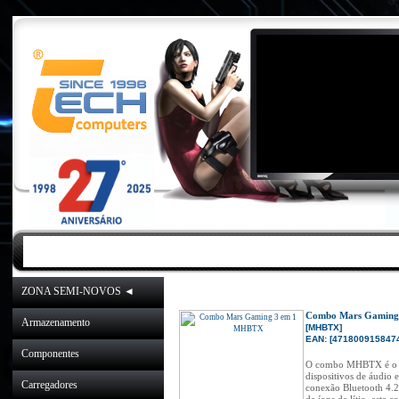
INICIO
|
NOVIDADES
|
PROMOÇÕES
ZONA SEMI-NOVOS ◄
Inicio
»
Catálogo
»
ZONA
Combo Mars Gaming
Armazenamento
[MHBTX]
EAN: [4718009158474
Componentes
O combo MHBTX é o mel
dispositivos de áudio
Carregadores
conexão Bluetooth 4.2,