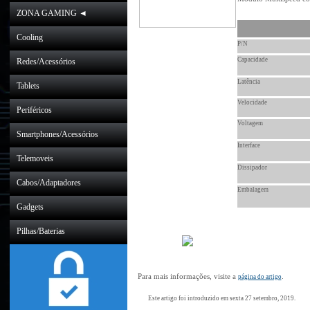
ZONA GAMING ◄
Cooling
P/N
Capacidade
Redes/Acessórios
Latência
Tablets
Velocidade
Periféricos
Voltagem
Smartphones/Acessórios
Interface
Telemoveis
Dissipador
Cabos/Adaptadores
Embalagem
Gadgets
Pilhas/Baterias
Para mais informações, visite a
.
página do artigo
Este artigo foi introduzido em sexta 27 setembro, 2019.