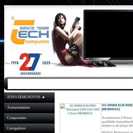
INICIO
|
NOVIDADES
|
PROMOÇÕES
ZONA SEMI-NOVOS ◄
Inicio
»
Catálogo
»
Componentes
»
Me
SO-DIMM 8GB DDR3 
Armazenamento
[MEM0803A]
Componentes
As memórias 2-Power d
qualidade inquestioná
sempre a um preço alt
Carregadores
Módulo Multispeed c