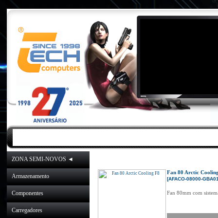
INICIO
|
NOVIDADES
|
PROMOÇÕES
ZONA SEMI-NOVOS ◄
Inicio
»
Catálogo
»
Coolin
Fan 80 Arctic Coolin
Armazenamento
[AFACO-08000-GBA01
Componentes
Fan 80mm com sistema 
Carregadores