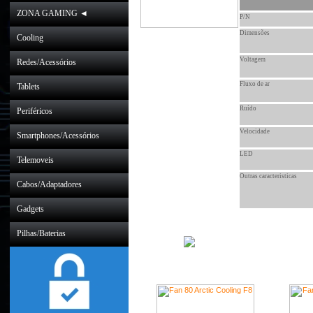
ZONA GAMING ◄
P/N
Dimensões
Cooling
Voltagem
Redes/Acessórios
Fluxo de ar
Tablets
Ruído
Periféricos
Velocidade
Smartphones/Acessórios
LED
Telemoveis
Outras caracteristicas
Cabos/Adaptadores
Gadgets
Pilhas/Baterias