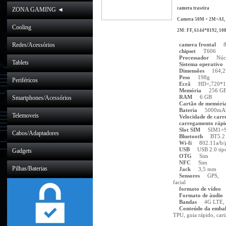
camera traseira
ZONA GAMING ◄
Camera 50M + 2M+AI,
Cooling
2M: FF, 6144*8192, 1080
Redes/Acessórios
camera frontal
8M
chipset
T606
Processador
Núcleo
Tablets
Sistema operativo
Dimensões
164,2*
Peso
198g
Periféricos
Ecrã
HD+,720*1
Memória
256 G
RAM
6 GB
Smartphones/Acessórios
Cartão de memóri
Bateria
5000mA
Telemoveis
Velocidade de carr
carregamento ráp
Slot SIM
SIM1+S
Cabos/Adaptadores
Bluetooth
BT5.2
Wi-fi
802.11a/b/g
USB
USB 2.0 tip
Gadgets
OTG
Sim
NFC
Sim
Pilhas/Baterias
Jack
3,5 mm
Sensores
GPS, Ace
facial
formato de vídeo
M
Formato de áudio
Bandas
4G LTE
Conteúdo da emba
TPU, guia rápido, cart