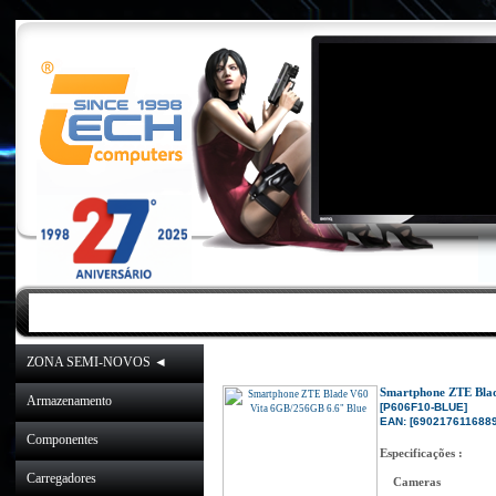
INICIO
|
NOVIDADES
|
PROMOÇÕES
ZONA SEMI-NOVOS ◄
Inicio
»
Catálogo
»
Smartphones
Smartphone ZTE Blad
Armazenamento
[P606F10-BLUE]
EAN: [6902176116889
Componentes
Especificações :
Carregadores
Cameras